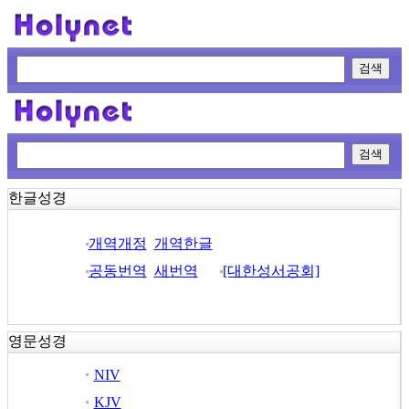
한글성경
개역개정
개역한글
공동번역
새번역
[대한성서공회]
영문성경
NIV
KJV